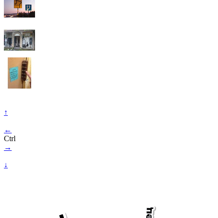
↑
←
Ctrl
→
↓