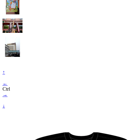
↑
←
Ctrl
→
↓