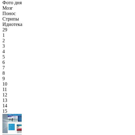
Фото дня
Мозг
Понос
Стрипы
Идиотека
29
1
2
3
4
5
6
7
8
9
10
11
12
13
14
15