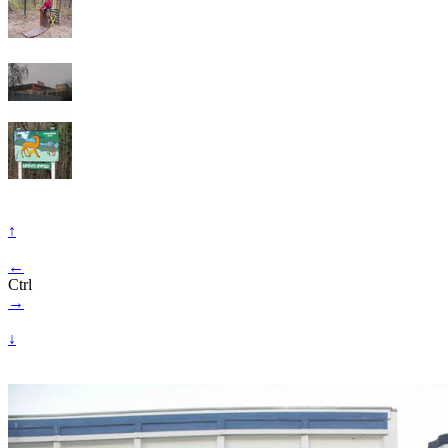
↑
←
Ctrl
→
↓