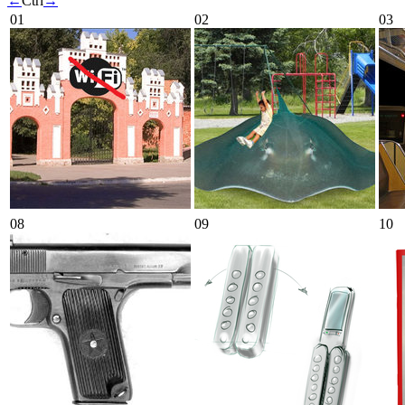
←
Ctrl
→
01
02
03
08
09
10