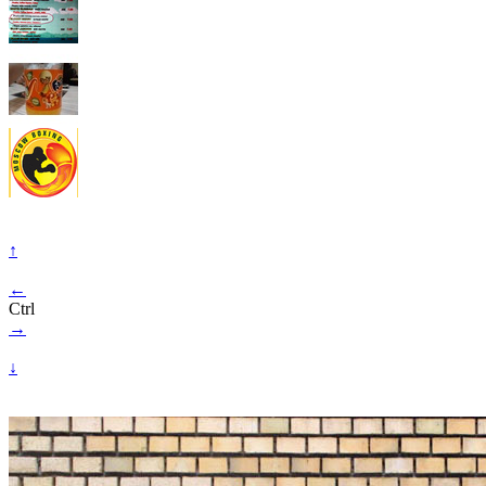
↑
←
Ctrl
→
↓