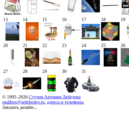
13
14
15
16
17
18
19
20
21
22
23
24
25
26
27
28
29
30
31
© 1995–2026
Студия Артемия Лебедева
mailbox@artlebedev.ru
,
адреса и телефоны
Заказать дизайн...