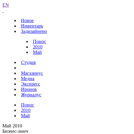
EN
Новое
Инвентарь
Задизайнено
Понос
2010
Май
Студия
Магазинус
Медиа
Экспресс
Иронов
Журналус
Понос
2010
Май
Май 2010
Бизнес-линч