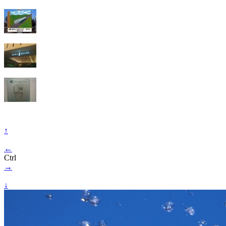
↑
←
Ctrl
→
↓