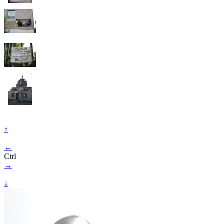
↑
←
Ctrl
→
↓