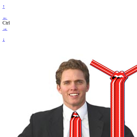
↑
←
Ctrl
→
↓