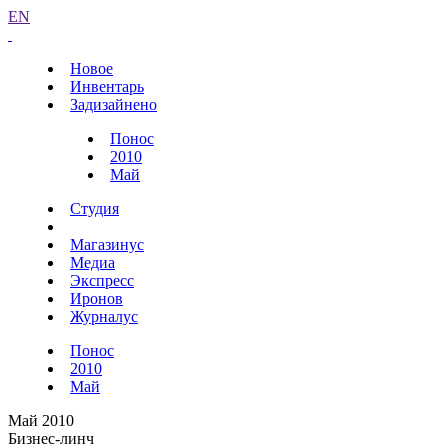
EN
Новое
Инвентарь
Задизайнено
Понос
2010
Май
Студия
Магазинус
Медиа
Экспресс
Иронов
Журналус
Понос
2010
Май
Май 2010
Бизнес-линч