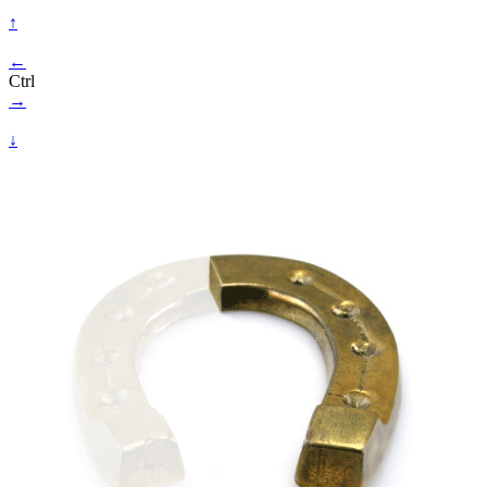
↑
←
Ctrl
→
↓