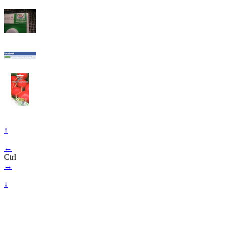
↑
←
Ctrl
→
↓