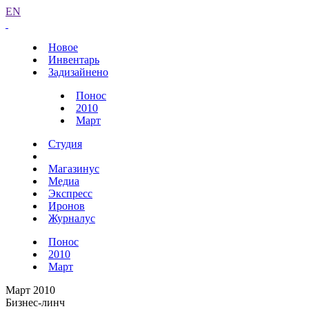
EN
Новое
Инвентарь
Задизайнено
Понос
2010
Март
Студия
Магазинус
Медиа
Экспресс
Иронов
Журналус
Понос
2010
Март
Март 2010
Бизнес-линч