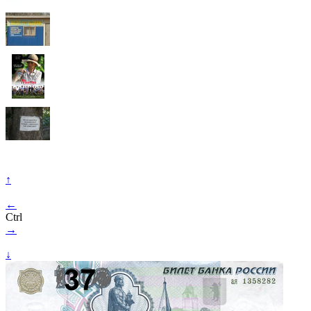
↑
←
Ctrl
→
↓