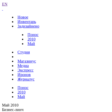
EN
Новое
Инвентарь
Задизайнено
Понос
2010
Май
Студия
Магазинус
Медиа
Экспресс
Иронов
Журналус
Понос
2010
Май
Май 2010
Бизнес-линч