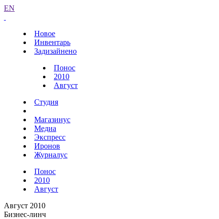
EN
Новое
Инвентарь
Задизайнено
Понос
2010
Август
Студия
Магазинус
Медиа
Экспресс
Иронов
Журналус
Понос
2010
Август
Август 2010
Бизнес-линч