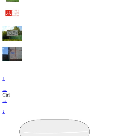
↑
←
Ctrl
→
↓