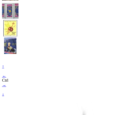
↑
←
Ctrl
→
↓