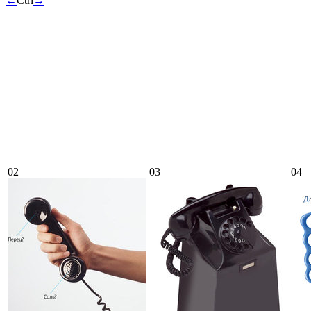
←
Ctrl
→
02
03
04