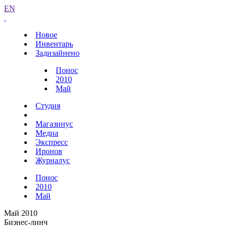
EN
Новое
Инвентарь
Задизайнено
Понос
2010
Май
Студия
Магазинус
Медиа
Экспресс
Иронов
Журналус
Понос
2010
Май
Май 2010
Бизнес-линч