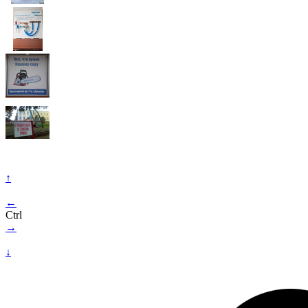
↑
←
Ctrl
→
↓