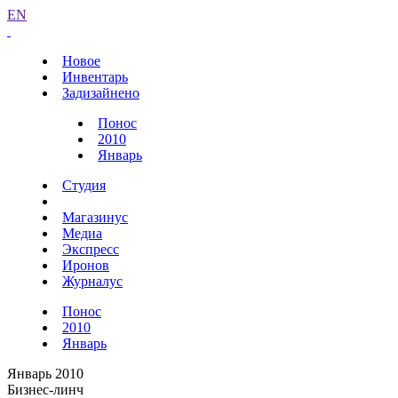
EN
Новое
Инвентарь
Задизайнено
Понос
2010
Январь
Студия
Магазинус
Медиа
Экспресс
Иронов
Журналус
Понос
2010
Январь
Январь 2010
Бизнес-линч