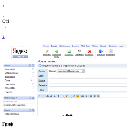
↑
←
Ctrl
→
↓
Гриф