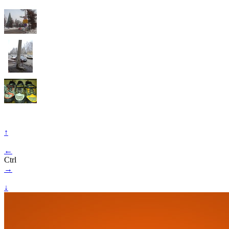
↑
←
Ctrl
→
↓