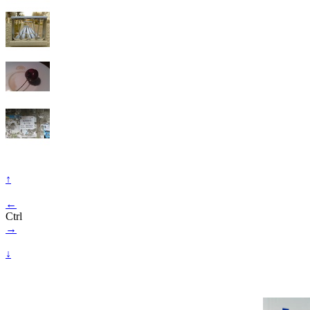
↑
←
Ctrl
→
↓