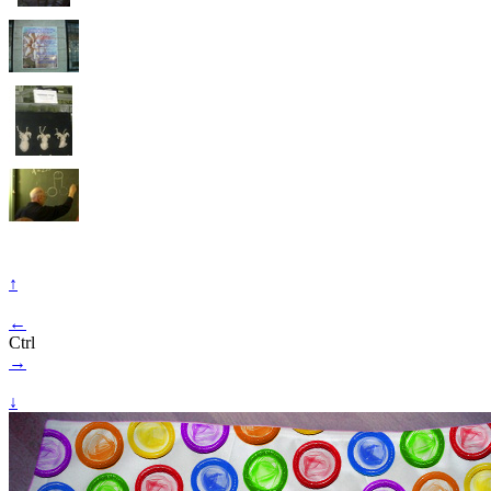
↑
←
Ctrl
→
↓