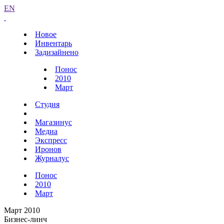
EN
Новое
Инвентарь
Задизайнено
Понос
2010
Март
Студия
Магазинус
Медиа
Экспресс
Иронов
Журналус
Понос
2010
Март
Март 2010
Бизнес-линч