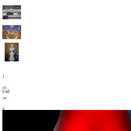
↑
←
Ctrl
→
↓