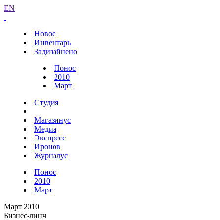
EN
Новое
Инвентарь
Задизайнено
Понос
2010
Март
Студия
Магазинус
Медиа
Экспресс
Иронов
Журналус
Понос
2010
Март
Март 2010
Бизнес-линч