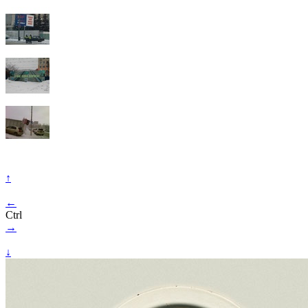
↑
←
Ctrl
→
↓