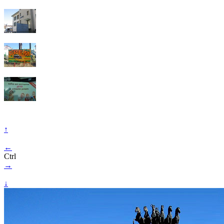
↑
←
Ctrl
→
↓