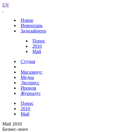
EN
Новое
Инвентарь
Задизайнено
Понос
2010
Май
Студия
Магазинус
Медиа
Экспресс
Иронов
Журналус
Понос
2010
Май
Май 2010
Бизнес-линч