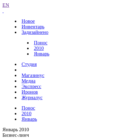
EN
Новое
Инвентарь
Задизайнено
Понос
2010
Январь
Студия
Магазинус
Медиа
Экспресс
Иронов
Журналус
Понос
2010
Январь
Январь 2010
Бизнес-линч