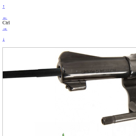
↑
←
Ctrl
→
↓