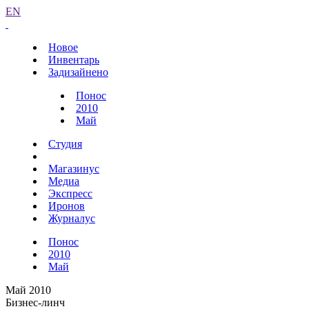
EN
Новое
Инвентарь
Задизайнено
Понос
2010
Май
Студия
Магазинус
Медиа
Экспресс
Иронов
Журналус
Понос
2010
Май
Май 2010
Бизнес-линч