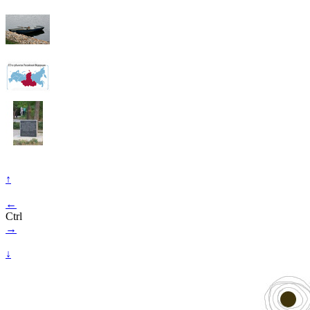
↑
←
Ctrl
→
↓