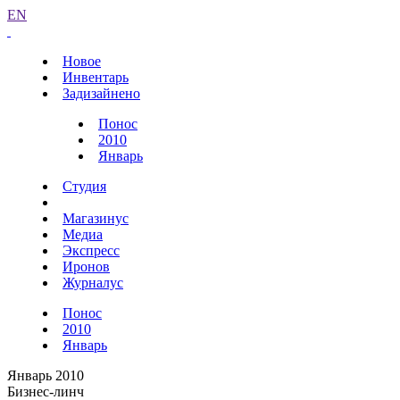
EN
Новое
Инвентарь
Задизайнено
Понос
2010
Январь
Студия
Магазинус
Медиа
Экспресс
Иронов
Журналус
Понос
2010
Январь
Январь 2010
Бизнес-линч