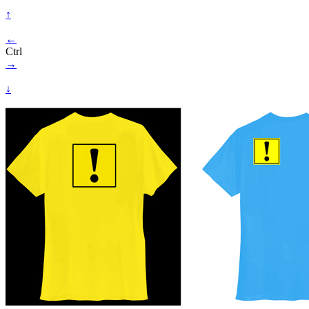
↑
←
Ctrl
→
↓