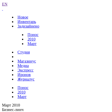
EN
Новое
Инвентарь
Задизайнено
Понос
2010
Март
Студия
Магазинус
Медиа
Экспресс
Иронов
Журналус
Понос
2010
Март
Март 2010
Бизнес-линч