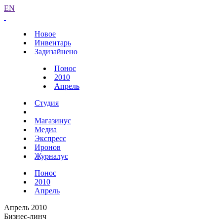
EN
Новое
Инвентарь
Задизайнено
Понос
2010
Апрель
Студия
Магазинус
Медиа
Экспресс
Иронов
Журналус
Понос
2010
Апрель
Апрель 2010
Бизнес-линч