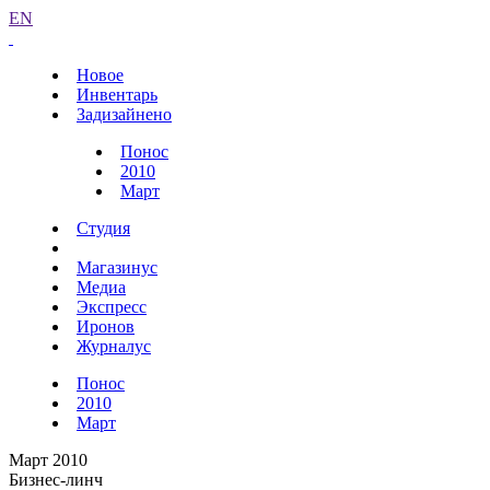
EN
Новое
Инвентарь
Задизайнено
Понос
2010
Март
Студия
Магазинус
Медиа
Экспресс
Иронов
Журналус
Понос
2010
Март
Март 2010
Бизнес-линч