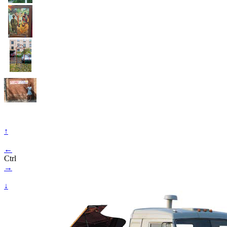
↑
←
Ctrl
→
↓