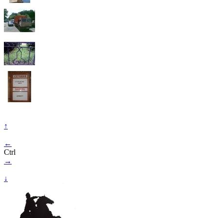
↑
←
Ctrl
→
↓