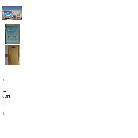
↑
←
Ctrl
→
↓