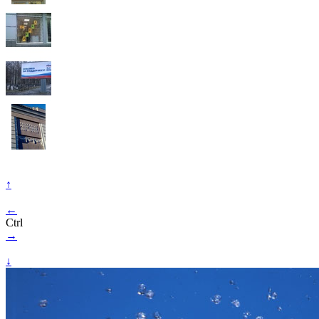
↑
←
Ctrl
→
↓