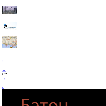
↑
←
Ctrl
→
↓