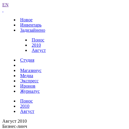
EN
Новое
Инвентарь
Задизайнено
Понос
2010
Август
Студия
Магазинус
Медиа
Экспресс
Иронов
Журналус
Понос
2010
Август
Август 2010
Бизнес-линч