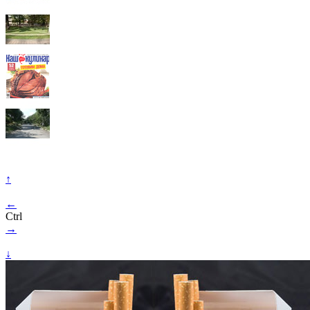
↑
←
Ctrl
→
↓