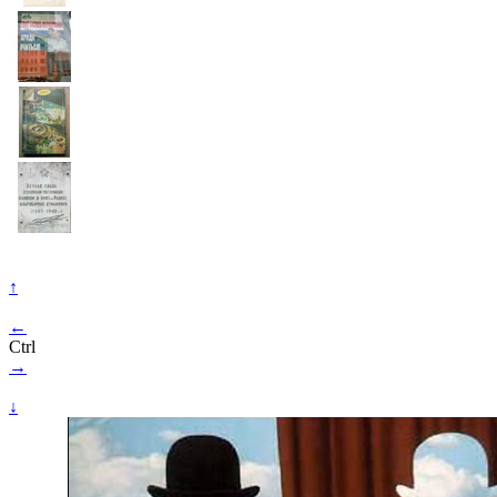
↑
←
Ctrl
→
↓