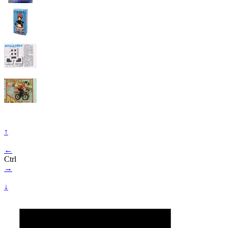
↑
←
Ctrl
→
↓