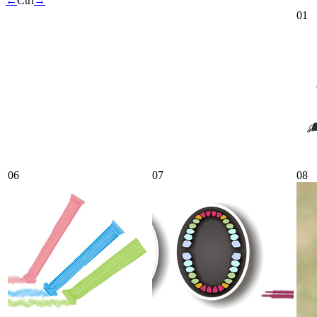
←
Ctrl
→
01
06
07
08