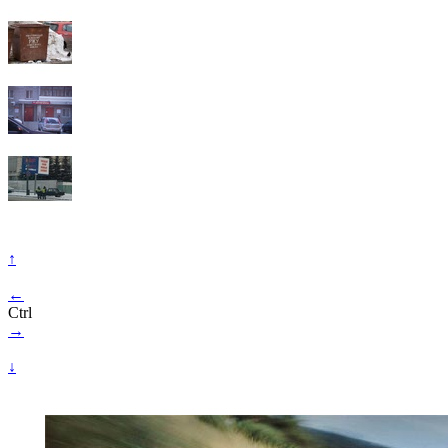
↑
←
Ctrl
→
↓