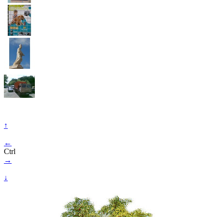
↑
←
Ctrl
→
↓