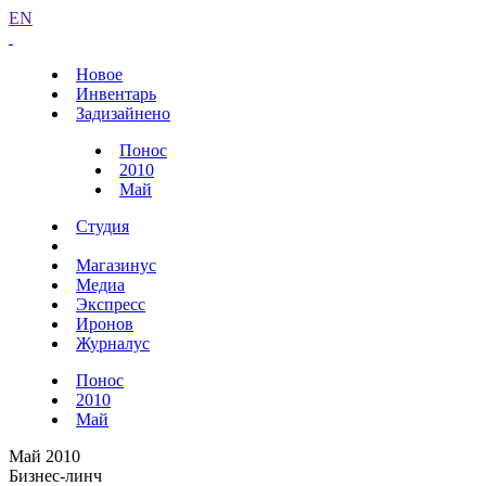
EN
Новое
Инвентарь
Задизайнено
Понос
2010
Май
Студия
Магазинус
Медиа
Экспресс
Иронов
Журналус
Понос
2010
Май
Май 2010
Бизнес-линч