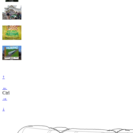
↑
←
Ctrl
→
↓