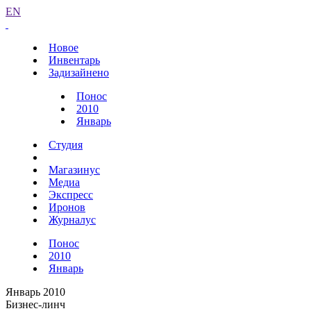
EN
Новое
Инвентарь
Задизайнено
Понос
2010
Январь
Студия
Магазинус
Медиа
Экспресс
Иронов
Журналус
Понос
2010
Январь
Январь 2010
Бизнес-линч