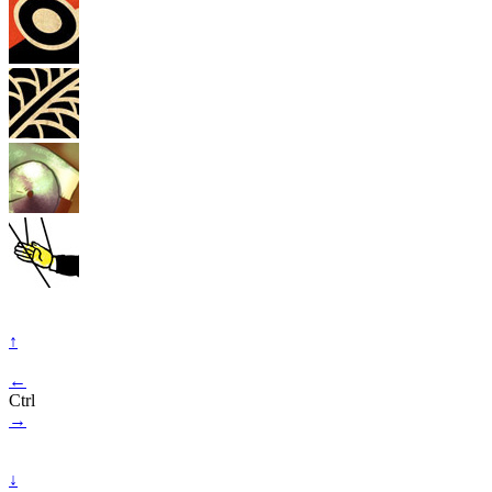
↑
←
Ctrl
→
↓