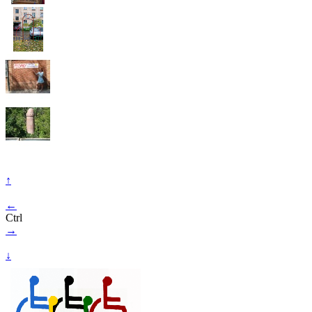
↑
←
Ctrl
→
↓