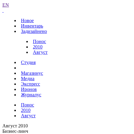
EN
Новое
Инвентарь
Задизайнено
Понос
2010
Август
Студия
Магазинус
Медиа
Экспресс
Иронов
Журналус
Понос
2010
Август
Август 2010
Бизнес-линч