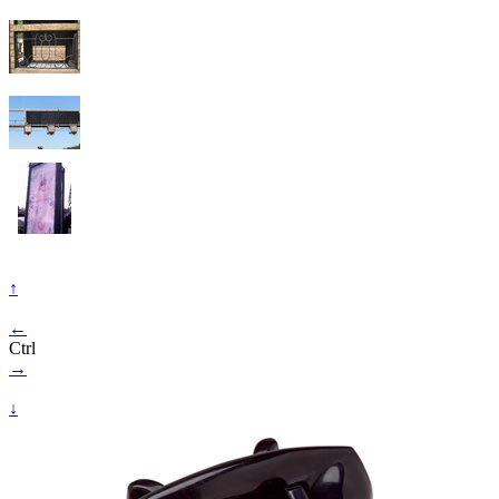
↑
←
Ctrl
→
↓