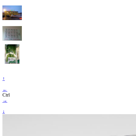
↑
←
Ctrl
→
↓