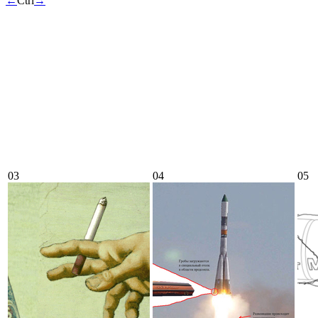
←
Ctrl
→
03
04
05