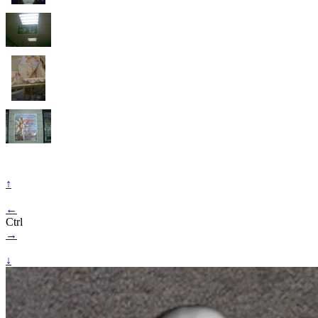
↑
←
Ctrl
→
↓