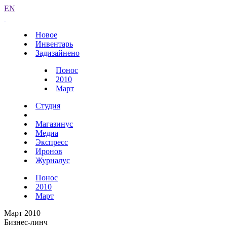
EN
Новое
Инвентарь
Задизайнено
Понос
2010
Март
Студия
Магазинус
Медиа
Экспресс
Иронов
Журналус
Понос
2010
Март
Март 2010
Бизнес-линч